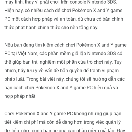
máy tính, thay vì phải chơi trên console Nintendo 3DS.
Hiện nay, có nhiều cách để chơi Pokémon X and Y game
PC một cách hợp pháp và an toàn, dù chưa có bản chính
thức phát hành chính thức cho nền tảng này.
Nếu bạn đang tìm kiếm cách chơi Pokémon X and Y game
PC tại Việt Nam, các phần mềm giả lập Nintendo 3DS có
thể giúp bạn trải nghiệm một phần của trò chơi này. Tuy
nhiên, hãy lưu ý về vấn đề bản quyền để tránh vi phạm
pháp luật. Trong bài viết này, chúng tôi sẽ hướng dẫn các
bạn cách chơi Pokémon X and Y game PC hiệu quả và
hợp pháp nhất.
Chơi Pokémon X and Y game PC không những giúp bạn
tiết kiệm chi phí mà còn dễ dàng hơn trong việc quản lý
dữ liệu, chơi cùng bạn bè qua các phần mềm giả lập. Đây